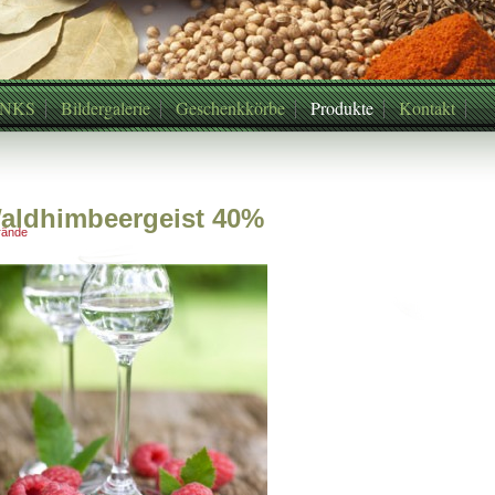
INKS
Bildergalerie
Geschenkkörbe
Produkte
Kontakt
aldhimbeergeist 40%
rände