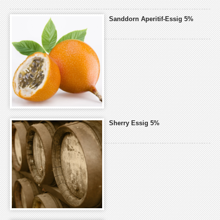
an
an
an
Dritte
Dritte
Dritte
Sanddorn Aperitif-Essig 5%
übertragen
übertragen
übertragen
werden
werden
werden
können.
können.
können.
Sherry Essig 5%