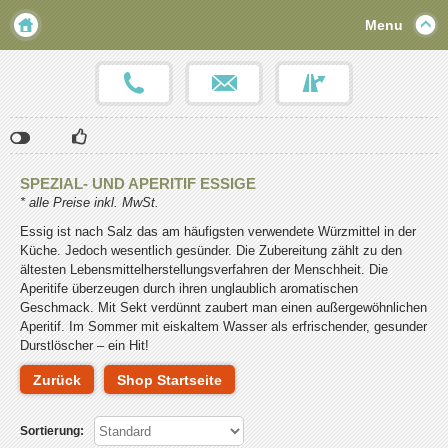
Menu
Klicken
Klicken
Klicken
Sie
Sie
Sie
hier,
hier,
hier,
SPEZIAL- UND APERITIF ESSIGE
um
um
um
* alle Preise inkl. MwSt.
die
die
die
Social-
Social-
Social-
Essig ist nach Salz das am häufigsten verwendete Würzmittel in der
Media-
Media-
Media-
Küche. Jedoch wesentlich gesünder. Die Zubereitung zählt zu den
Schaltflächen
Schaltflächen
Schaltflächen
ältesten Lebensmittelherstellungsverfahren der Menschheit. Die
einzublenden.
einzublenden.
einzublenden.
Aperitife überzeugen durch ihren unglaublich aromatischen
Bitte
Bitte
Bitte
Geschmack. Mit Sekt verdünnt zaubert man einen außergewöhnlichen
beachten
beachten
beachten
Aperitif. Im Sommer mit eiskaltem Wasser als erfrischender, gesunder
Sie,
Sie,
Sie,
Durstlöscher – ein Hit!
dass
dass
dass
über
über
über
Zurück
Shop Startseite
diese
diese
diese
Funktionen
Funktionen
Funktionen
benutzerbezogene
benutzerbezogene
benutzerbezogene
Sortierung:
Daten
Daten
Daten