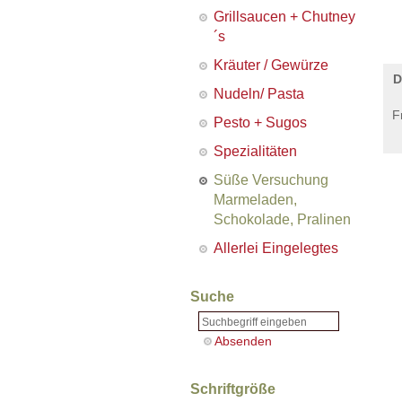
benutzerbezogene
benutzerbezogene
benutzerbezogene
Grillsaucen + Chutney
Daten
Daten
Daten
´s
an
an
an
Dritte
Dritte
Dritte
Kräuter / Gewürze
übertragen
übertragen
übertragen
D
werden
werden
werden
Nudeln/ Pasta
können.
können.
können.
F
Pesto + Sugos
Spezialitäten
Süße Versuchung
Marmeladen,
Schokolade, Pralinen
Allerlei Eingelegtes
Suche
Schriftgröße