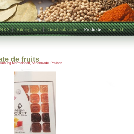
INKS
Bildergalerie
Geschenkkörbe
Produkte
Kontakt
ate de fruits
uchung Marmeladen, Schokolade, Pralinen